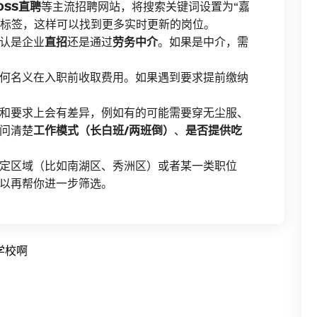
OSS直聘
等主流招聘网站，将搜索关键词设置为“嘉
日结”标签，这样可以找到更多实时更新的岗位。
认是企业
直招
还是通过
劳务中介
。如果是中介，需
何名义在入职前收取费用。如果遇到要求提前缴纳
和要求上会有差异，例如有的可能需要穿无尘服、
问清楚
工作模式（长白班/两班倒）
、
是否提供吃
定区域（比如南湖区、秀洲区）或者某一类职位
以再帮你进一步筛选。
学校啊