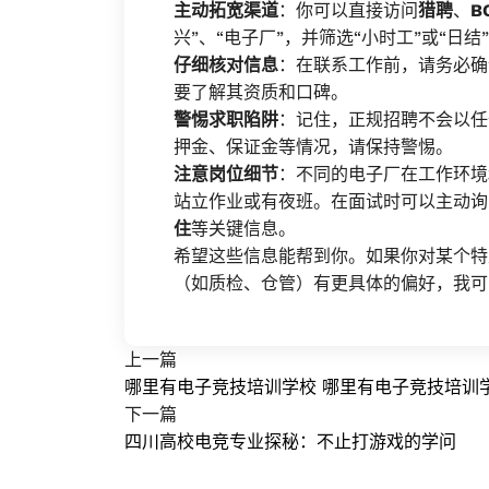
主动拓宽渠道
：你可以直接访问
猎聘
、
B
兴”、“电子厂”，并筛选“小时工”或“
仔细核对信息
：在联系工作前，请务必确
要了解其资质和口碑。
警惕求职陷阱
：记住，正规招聘不会以任
押金、保证金等情况，请保持警惕。
注意岗位细节
：不同的电子厂在工作环境
站立作业或有夜班。在面试时可以主动询
住
等关键信息。
希望这些信息能帮到你。如果你对某个特
（如质检、仓管）有更具体的偏好，我可
上一篇
哪里有电子竞技培训学校 哪里有电子竞技培训
下一篇
四川高校电竞专业探秘：不止打游戏的学问