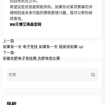
的自然风光之中。
希望这些信息能帮助到你。如果你对某项赛事的详
细规则或未来可能的赛程更感兴趣，我可以帮你继
续查找。
BB贝博艾弗森官网
上一篇
如果有一天 电子竞技 如果有一天 我是说如果 lpl
下一篇
安徽合肥电子竞技赛,合肥电竞比赛
导航