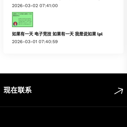
2026-03-02 07:41:00
如果有一天 电子竞技 如果有一天 我是说如果 lpl
2026-03-01 07:40:59
现在联系