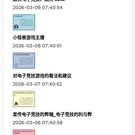
2026-03-09 07:40:54
小怪兽游戏主播
2026-03-08 07:40:51
对电子竞技游戏的看法和建议
2026-03-07 07:40:52
宣传电子竞技的弊端_电子竞技的利与弊
2026-03-06 07:40:58