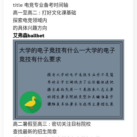
title 电竞专业备考时间轴
高一至高二 : 打好文化课基础
探索电竞领域内
的具体兴趣方向
艾弗森ballbet
高二暑假至高三 : 密切关注目标院校
查找最新的招生简章