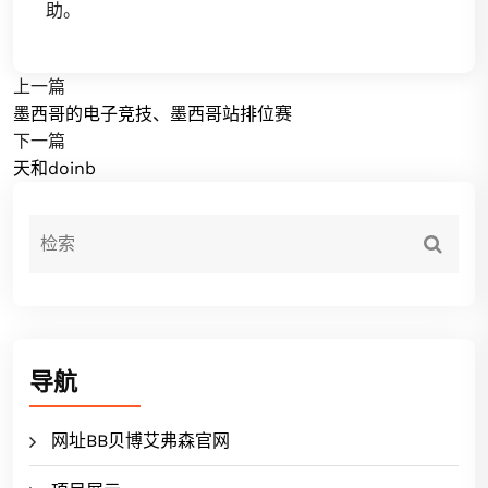
助。
上一篇
墨西哥的电子竞技、墨西哥站排位赛
下一篇
天和doinb
导航
网址BB贝博艾弗森官网