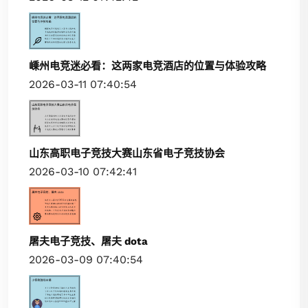
嵊州电竞迷必看：这两家电竞酒店的位置与体验攻略
2026-03-11 07:40:54
山东高职电子竞技大赛山东省电子竞技协会
2026-03-10 07:42:41
屠夫电子竞技、屠夫 dota
2026-03-09 07:40:54