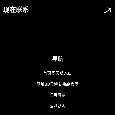
现在联系
导航
首页网页版入口
网址BB贝博艾弗森官网
项目展示
游戏动态