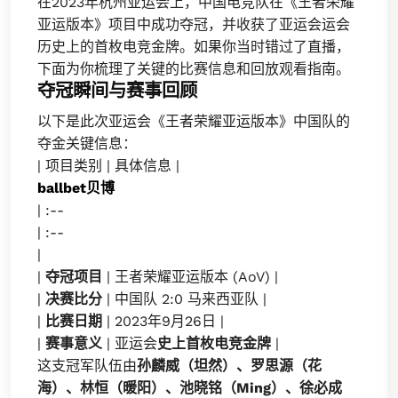
在2023年杭州亚运会上，中国电竞队在《王者荣耀
亚运版本》项目中成功夺冠，并收获了亚运会运会
历史上的首枚电竞金牌。如果你当时错过了直播，
下面为你梳理了关键的比赛信息和回放观看指南。
夺冠瞬间与赛事回顾
以下是此次亚运会《王者荣耀亚运版本》中国队的
夺金关键信息：
| 项目类别 | 具体信息 |
ballbet贝博
| :--
| :--
|
|
夺冠项目
| 王者荣耀亚运版本 (AoV) |
|
决赛比分
| 中国队 2:0 马来西亚队 |
|
比赛日期
| 2023年9月26日 |
|
赛事意义
| 亚运会
史上首枚电竞金牌
|
这支冠军队伍由
孙麟威（坦然）、罗思源（花
海）、林恒（暖阳）、池晓铭（Ming）、徐必成